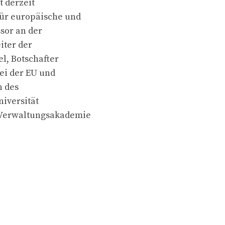
t derzeit
für europäische und
sor an der
iter der
l, Botschafter
bei der EU und
n des
niversität
 Verwaltungsakademie