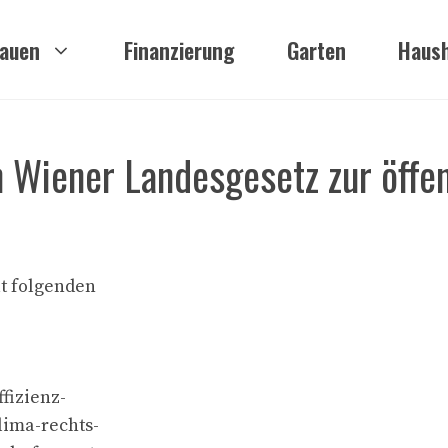
auen
Finanzierung
Garten
Haush
n Wiener Landesgesetz zur öffe
t folgenden
fizienz-
lima-rechts-