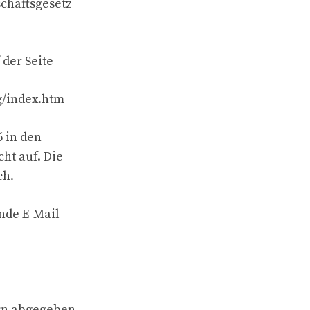
schaftsgesetz
 der Seite
g/index.htm
6 in den
ht auf. Die
ch.
nde E-Mail-
ern abgegeben