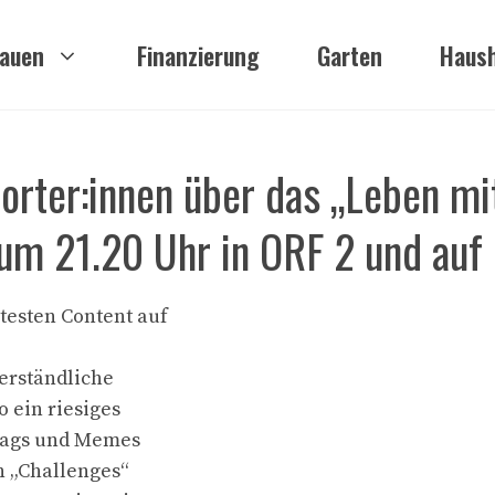
auen
Finanzierung
Garten
Haush
orter:innen über das „Leben mi
 um 21.20 Uhr in ORF 2 und au
esten Content auf
verständliche
 ein riesiges
tags und Memes
n „Challenges“