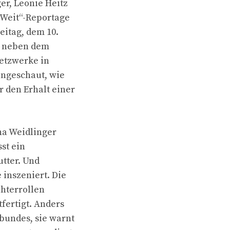
er, Leonie Heitz
tWeit“-Reportage
eitag, dem 10.
– neben dem
etzwerke in
angeschaut, wie
 den Erhalt einer
ana Weidlinger
st ein
utter. Und
inszeniert. Die
chterrollen
tfertigt. Anders
bundes, sie warnt