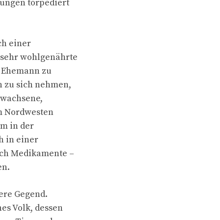
ungen torpediert
h einer
 sehr wohlgenährte
en Ehemann zu
n zu sich nehmen,
Erwachsene,
im Nordwesten
em in der
h in einer
rch Medikamente –
en.
eere Gegend.
nes Volk, dessen