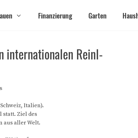
auen
Finanzierung
Garten
Haush
 internationalen Reinl-
s
chweiz, Italien).
tatt. Ziel des
 aus aller Welt.