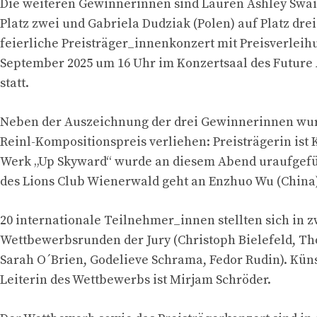
Die weiteren Gewinnerinnen sind Lauren Ashley Swai
Platz zwei und Gabriela Dudziak (Polen) auf Platz drei
feierliche Preisträger_innenkonzert mit Preisverleih
September 2025 um 16 Uhr im Konzertsaal des Future
statt.
Neben der Auszeichnung der drei Gewinnerinnen wu
Reinl-Kompositionspreis verliehen: Preisträgerin ist 
Werk „Up Skyward“ wurde an diesem Abend uraufgefü
des Lions Club Wienerwald geht an Enzhuo Wu (China)
20 internationale Teilnehmer_innen stellten sich in z
Wettbewerbsrunden der Jury (Christoph Bielefeld, T
Sarah O´Brien, Godelieve Schrama, Fedor Rudin). Kün
Leiterin des Wettbewerbs ist Mirjam Schröder.