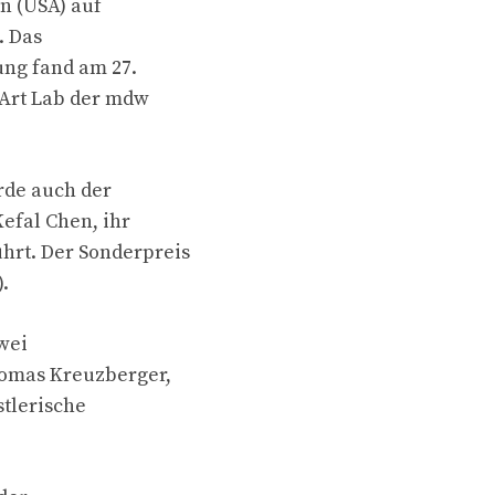
n (USA) auf
. Das
ung fand am 27.
 Art Lab der mdw
rde auch der
Kefal Chen, ihr
hrt. Der Sonderpreis
.
wei
homas Kreuzberger,
stlerische