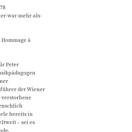
478
ler-war-mehr-als-
l – Hommage à
ür Peter
Musikpädagogen
ener
sführer der Wiener
5 verstorbene
enschlich
ele bereits in
tweit – sei es
nde.