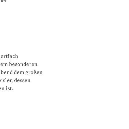
der
zertfach
inem besonderen
r Abend dem großen
isler, dessen
n ist.