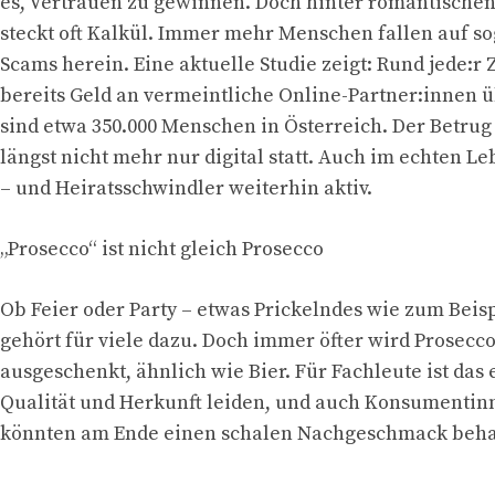
es, Vertrauen zu gewinnen. Doch hinter romantische
steckt oft Kalkül. Immer mehr Menschen fallen auf 
Scams herein. Eine aktuelle Studie zeigt: Rund jede:r
bereits Geld an vermeintliche Online-Partner:innen 
sind etwa 350.000 Menschen in Österreich. Der Betrug 
längst nicht mehr nur digital statt. Auch im echten Le
– und Heiratsschwindler weiterhin aktiv.
„Prosecco“ ist nicht gleich Prosecco
Ob Feier oder Party – etwas Prickelndes wie zum Beis
gehört für viele dazu. Doch immer öfter wird Prosecc
ausgeschenkt, ähnlich wie Bier. Für Fachleute ist das
Qualität und Herkunft leiden, und auch Konsumenti
könnten am Ende einen schalen Nachgeschmack beha