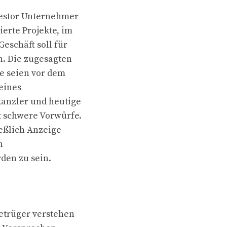
vestor Unternehmer
erte Projekte, im
eschäft soll für
n. Die zugesagten
e seien vor dem
 eines
anzler und heutige
 schwere Vorwürfe.
ießlich Anzeige
n
den zu sein.
etrüger verstehen