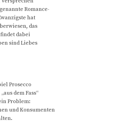
n Versprechen
sogenannte Romance-
 Zwanzigste hat
überwiesen, das
findet dabei
ben sind Liebes
piel Prosecco
o „aus dem Fass“
 ein Problem:
nnen und Konsumenten
lten.