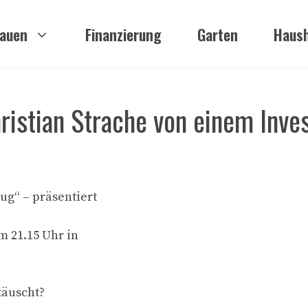
auen
Finanzierung
Garten
Haush
ristian Strache von einem Inve
ug“ – präsentiert
m 21.15 Uhr in
täuscht?