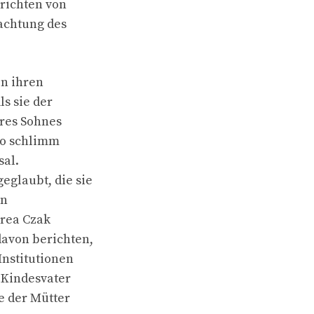
erichten von
achtung des
on ihren
s sie der
hres Sohnes
 So schlimm
sal.
eglaubt, die sie
en
drea Czak
davon berichten,
Institutionen
 Kindesvater
e der Mütter