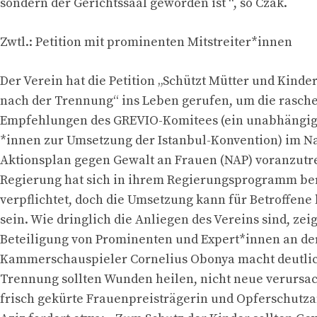
sondern der Gerichtssaal geworden ist “, so Czak.
Zwtl.: Petition mit prominenten Mitstreiter*innen
Der Verein hat die Petition „Schützt Mütter und Kinde
nach der Trennung“ ins Leben gerufen, um die rasch
Empfehlungen des GREVIO-Komitees (ein unabhängig
*innen zur Umsetzung der Istanbul-Konvention) im N
Aktionsplan gegen Gewalt an Frauen (NAP) voranzutre
Regierung hat sich in ihrem Regierungsprogramm ber
verpflichtet, doch die Umsetzung kann für Betroffene
sein. Wie dringlich die Anliegen des Vereins sind, zeig
Beteiligung von Prominenten und Expert*innen an der
Kammerschauspieler Cornelius Obonya macht deutlic
Trennung sollten Wunden heilen, nicht neue verursac
frisch gekürte Frauenpreisträgerin und Opferschutza