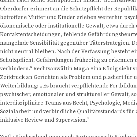
damit Täter keine Schlupflöcher finden.“ Rechtsanwä
Oberdorfer erinnert an die Schutzpflicht der Republik:
betroffene Mütter und Kinder erleben weiterhin psyc
ökonomische oder institutionelle Gewalt, etwa durch 
Kontaktentscheidungen, fehlende Gefährdungsbeurt
mangelnde Sensibilität gegenüber Täterstrategien. De
nicht neutral bleiben. Nach der Verfassung besteht ei
Schutzpflicht, Gefährdungen frühzeitig zu erkennen 
verhindern.“ Rechtsanwältin Mag.a Sina König sieht v
Zeitdruck an Gerichten als Problem und plädiert für
Weiterbildung: „ Es braucht verpflichtende Fortbildun
psychischer, emotionaler und struktureller Gewalt, s
interdisziplinäre Teams aus Recht, Psychologie, Medi
Sozialarbeit und verbindliche Qualitätsstandards für
inklusive Review und Supervision.“
Zwtl.: Kindesabnahmen nach Partnergewalt: Kinder i