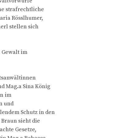
ewaltvorwürfe
e strafrechtliche
aria Rösslhumer,
rl stellen sich
e Gewalt im
htsanwältinnen
nd Mag.a Sina König
en im
en und
lendem Schutz in den
 Braun sieht die
dachte Gesetze,