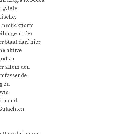
ltin Mag.a Rebecca
 „Viele
hische,
unreflektierte
eilungen oder
r Staat darf hier
ne aktive
und zu
or allem den
 umfassende
g zu
owie
zin und
 Gutachten
n Unterbringung