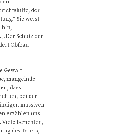
Ob am
richtshilfe, der
tung.“ Sie weist
 hin,
 „ Der Schutz der
rdert Obfrau
le Gewalt
sse, mangelnde
ren, dass
ichten, bei der
tändigen massiven
uen erzählen uns
 Viele berichten,
nung des Täters,