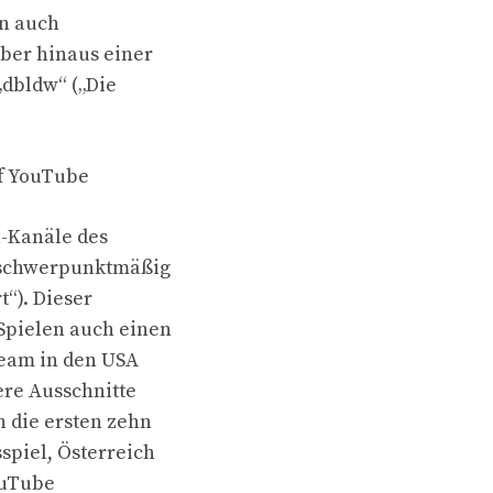
rn auch
ber hinaus einer
„dbldw“ („Die
f YouTube
a-Kanäle des
d schwerpunktmäßig
t“). Dieser
Spielen auch einen
team in den USA
ere Ausschnitte
 die ersten zehn
spiel, Österreich
YouTube