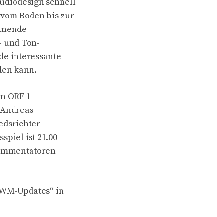
udiodesign schnell
 vom Boden bis zur
annende
- und Ton-
de interessante
den kann.
in ORF 1
d Andreas
iedsrichter
spiel ist 21.00
Kommentatoren
„WM-Updates“ in