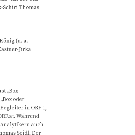
x-Schiri Thomas
König (u. a.
Kastner-Jirka
ast „Box
 „Box oder
egleiter in ORF 1,
ORF.at. Während
Analytikern auch
homas Seidl. Der