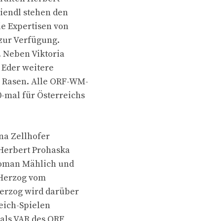
iendl stehen den
e Expertisen von
 zur Verfügung.
. Neben Viktoria
 Eder weitere
 Rasen. Alle ORF-WM-
-mal für Österreichs
na Zellhofer
 Herbert Prohaska
 Roman Mählich und
 Herzog vom
Herzog wird darüber
eich-Spielen
 als VAR des ORF