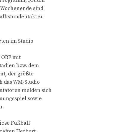
 Programm, „Guten
m Wochenende sind
albstundentakt zu
ten im Studio
r ORF mit
tadien bzw. dem
nt, der größte
h das WM-Studio
ntatoren melden sich
fnungsspiel sowie
n.
diese Fußball
räften Herbert