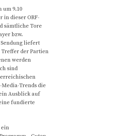
h um 9.10
r in dieser ORF-
nd sämtliche Tore
ayer bzw.
 Sendung liefert
Treffer der Partien
zenen werden
ich sind
terreichischen
l-Media-Trends die
ein Ausblick auf
ine fundierte
 ein