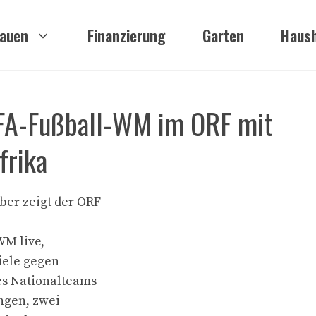
auen
Finanzierung
Garten
Haush
FIFA-Fußball-WM im ORF mit
frika
ber zeigt der ORF
WM live,
iele gegen
es Nationalteams
ngen, zwei