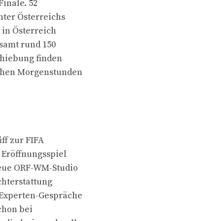
Finale. 52
nter Österreichs
 in Österreich
esamt rund 150
chiebung finden
rühen Morgenstunden
ff zur FIFA
 Eröffnungsspiel
neue ORF-WM-Studio
hterstattung
 Experten-Gespräche
chon bei