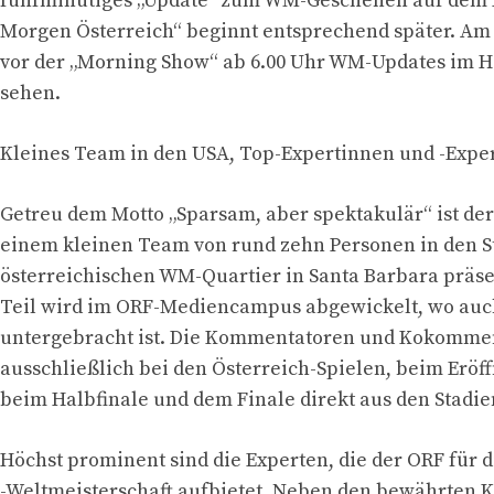
fünfminütiges „Update“ zum WM-Geschehen auf dem
Morgen Österreich“ beginnt entsprechend später. A
vor der „Morning Show“ ab 6.00 Uhr WM-Updates im H
sehen.
Kleines Team in den USA, Top-Expertinnen und -Exper
Getreu dem Motto „Sparsam, aber spektakulär“ ist de
einem kleinen Team von rund zehn Personen in den S
österreichischen WM-Quartier in Santa Barbara präse
Teil wird im ORF-Mediencampus abgewickelt, wo auc
untergebracht ist. Die Kommentatoren und Kokomme
ausschließlich bei den Österreich-Spielen, beim Eröf
beim Halbfinale und dem Finale direkt aus den Stadie
Höchst prominent sind die Experten, die der ORF für 
-Weltmeisterschaft aufbietet. Neben den bewährten K