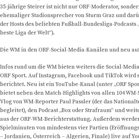
35-jährige Steirer ist nicht nur ORF-Moderator, sonde
ehemaliger Stadionsprecher von Sturm Graz und darü
der Hosts des beliebten Fußball-Bundesliga-Podcasts 
beste Liga der Welt“).
Die WM in den ORF-Social-Media-Kanälen und neu au
Infos rund um die WM bieten weiters die Social-Medi
ORF Sport. Auf Instagram, Facebook und TikTok wir
berichtet. Neu ist ein YouTube-Kanal (unter „ORF Spor
bietet neben den Match-Highlights von allen 104 WM-
Vlog von WM-Reporter Paul Passler (der das National
begleitet), den Podcast „Box oder Strafraum“ und weit
aus der ORF-WM-Berichterstattung. Außerdem werden
Spielminuten von mindestens vier Partien (Eröffnungs
– Jordanien, Österreich – Algerien, Finale) live auf 