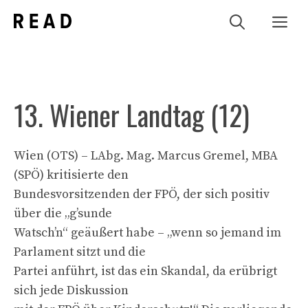
Zum
Me
Inhalt
springen
13. Wiener Landtag (12)
Wien (OTS) – LAbg. Mag. Marcus Gremel, MBA
(SPÖ) kritisierte den
Bundesvorsitzenden der FPÖ, der sich positiv
über die „g’sunde
Watsch’n“ geäußert habe – „wenn so jemand im
Parlament sitzt und die
Partei anführt, ist das ein Skandal, da erübrigt
sich jede Diskussion