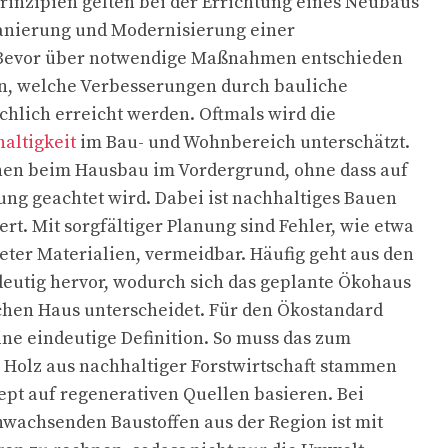
inzipien gelten bei der Errichtung eines Neubaus
Sanierung und Modernisierung einer
 Bevor über notwendige Maßnahmen entschieden
hen, welche Verbesserungen durch bauliche
hlich erreicht werden. Oftmals wird die
altigkeit
im Bau- und Wohnbereich unterschätzt.
ehen beim Hausbau im Vordergrund, ohne dass auf
kung geachtet wird. Dabei ist nachhaltiges Bauen
ert. Mit sorgfältiger Planung sind Fehler, wie etwa
eter Materialien, vermeidbar. Häufig geht aus den
eutig hervor, wodurch sich das geplante Ökohaus
hen Haus unterscheidet. Für den Ökostandard
eine eindeutige Definition. So muss das zum
Holz aus nachhaltiger Forstwirtschaft stammen
pt auf regenerativen Quellen basieren. Bei
wachsenden Baustoffen aus der Region ist mit