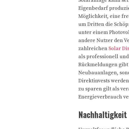
Solaranlage kann sel
Eigenbedarf produzie
Möglichkeit, eine fr
um Dritten die Schöp
unter einem Photovo
andere Nutzer den Ve
zahlreichen
Solar Di
als professionell un
Rückmeldungen gibt 
Neubauanlagen, sond
Direktinvests werde
zu sparen gilt als v
Energieverbrauch ve
Nachhaltigkeit