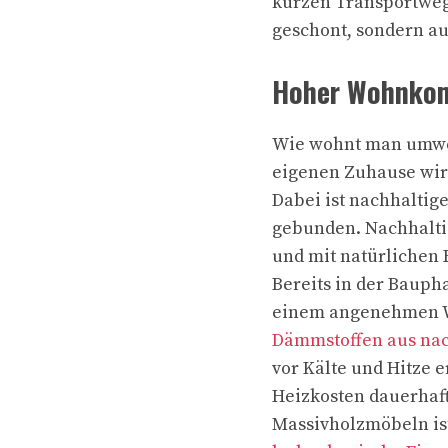
kurzen Transportweg
geschont, sondern au
Hoher Wohnkom
Wie wohnt man umwel
eigenen Zuhause wird 
Dabei ist nachhaltig
gebunden. Nachhalti
und mit natürlichen
Bereits in der Bauph
einem angenehmen W
Dämmstoffen aus na
vor Kälte und Hitze e
Heizkosten dauerhaft
Massivholzmöbeln ist