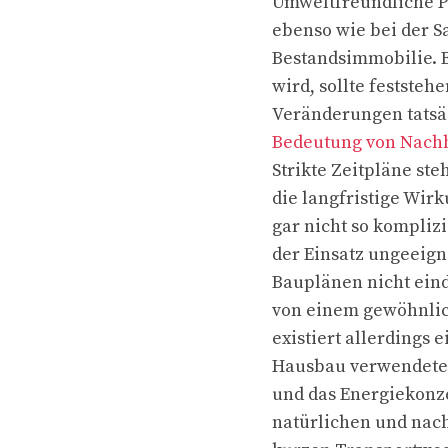
Umweltfreundliche Pr
ebenso wie bei der 
Bestandsimmobilie.
wird, sollte festste
Veränderungen tatsäc
Bedeutung von Nachh
Strikte Zeitpläne st
die langfristige Wir
gar nicht so komplizi
der Einsatz ungeeign
Bauplänen nicht eind
von einem gewöhnlic
existiert allerdings 
Hausbau verwendete 
und das Energiekonze
natürlichen und nach