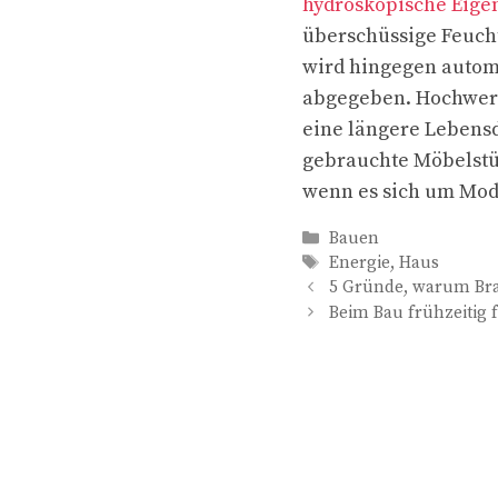
hydroskopische Eige
überschüssige Feuchti
wird hingegen autom
abgegeben. Hochwert
eine längere Lebensda
gebrauchte Möbelstü
wenn es sich um Mode
Kategorien
Bauen
Schlagwörter
Energie
,
Haus
5 Gründe, warum Bran
Beim Bau frühzeitig 