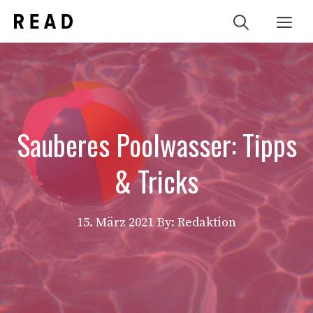
Zum
Me
Inhalt
springen
Sauberes Poolwasser: Tipps
& Tricks
15. März 2021
By: Redaktion