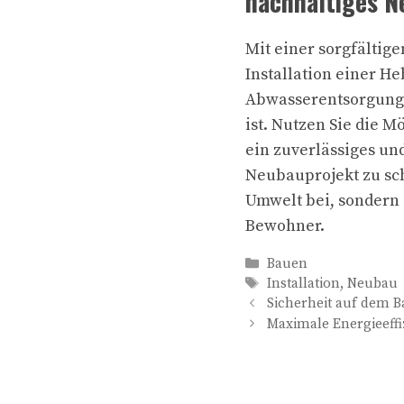
nachhaltiges N
Mit einer sorgfältig
Installation einer He
Abwasserentsorgung,
ist. Nutzen Sie die 
ein zuverlässiges un
Neubauprojekt zu sch
Umwelt bei, sondern 
Bewohner.
Kategorien
Bauen
Schlagwörter
Installation
,
Neubau
Sicherheit auf dem 
Maximale Energieeffi