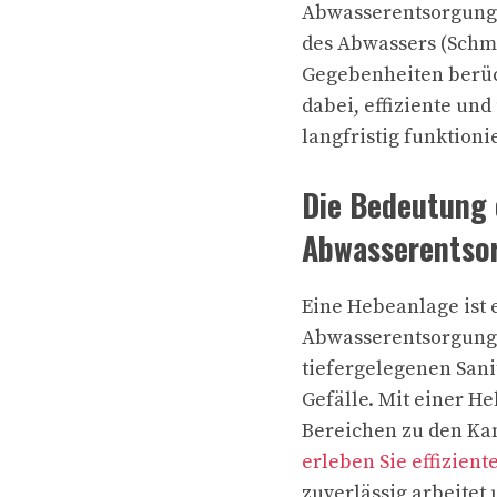
Abwasserentsorgung z
des Abwassers (Schmu
Gegebenheiten berück
dabei, effiziente un
langfristig funktioni
Die Bedeutung e
Abwasserentso
Eine Hebeanlage ist 
Abwasserentsorgung 
tiefergelegenen San
Gefälle. Mit einer 
Bereichen zu den Ka
erleben Sie effizien
zuverlässig arbeitet