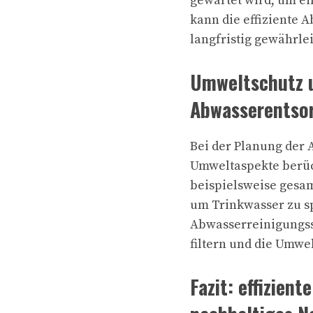
gewartet wird, um ei
kann die effiziente
langfristig gewährle
Umweltschutz u
Abwasserentso
Bei der Planung der
Umweltaspekte berüc
beispielsweise gesa
um Trinkwasser zu 
Abwasserreinigungss
filtern und die Umwe
Fazit: effizien