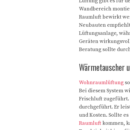
Lüftung gibt es für d
Wandbereich montier
Raumluft bewirkt we
Neubauten empfiehlt 
Lüftungsanlage, wäh
Geräten wirkungsvol
Beratung sollte durc
Wärmetauscher un
Wohnraumlüftung
so
Bei diesem System wi
Frischluft zugeführ
durchgeführt. Er lei
und Kosten. Sollte e
Raumluft
kommen, ka