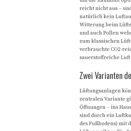
um die Raumluft opti
reicht nicht aus – u
natürlich kein Lufta
Witterung beim Lüfte
und auch Pollen wehe
zum klassischen Lüf
verbrauchte CO2-reic
sauerstoffreiche Luft
Zwei Varianten d
Lüftungsanlagen könn
zentralen Variante gi
Öffnungen – ins Hau
sind durch ein Luftk
des Fußbodens) mit 