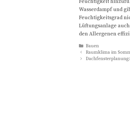
Feuchtigkeit hinzufü
Wasserdampf und gibt
Feuchtigkeitsgrad ni
Lüftungsanlage auch 
den Allergenen effizi
Kategorien
Bauen
Raumklima im Sommer
Dachfensterplanung: