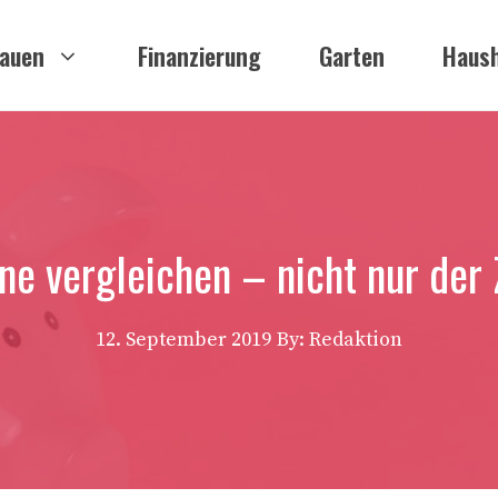
auen
Finanzierung
Garten
Haush
ne vergleichen – nicht nur der Z
12. September 2019
By: Redaktion