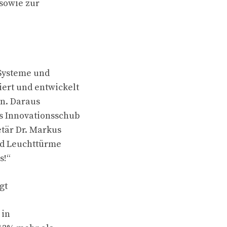
sowie zur
Systeme und
ert und entwickelt
en. Daraus
s Innovationsschub
etär Dr. Markus
und Leuchttürme
s!“
gt
 in