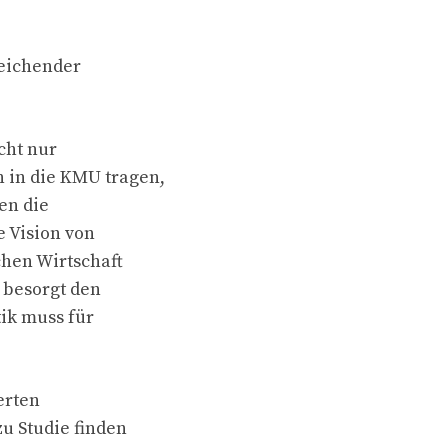
reichender
cht nur
 in die KMU tragen,
ben die
e Vision von
chen Wirtschaft
 besorgt den
tik muss für
erten
zu Studie finden