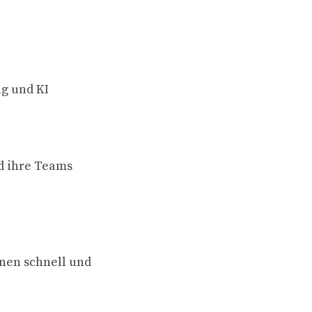
ng und KI
nd ihre Teams
nen schnell und