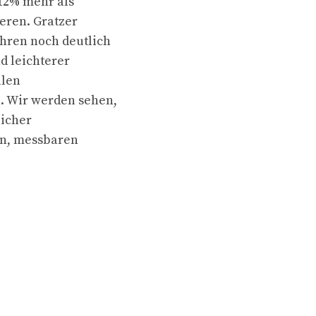
 12% mehr als
ieren. Gratzer
hren noch deutlich
 leichterer
llen
. Wir werden sehen,
licher
en, messbaren