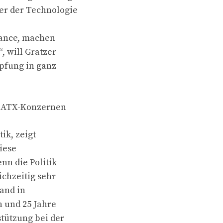
er der Technologie
chance, machen
, will Gratzer
pfung in ganz
in ATX-Konzernen
ik, zeigt
iese
nn die Politik
ichzeitig sehr
tand in
n und 25 Jahre
stützung bei der