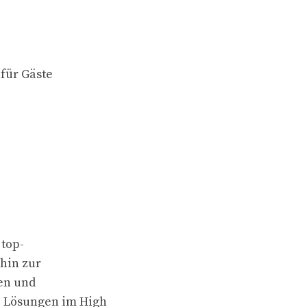
für Gäste
 top-
 hin zur
en und
e Lösungen im High