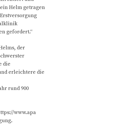
kein Helm getragen
e Erstversorgung
lklinik
en gefordert.“
 Helms, der
schwerster
e die
nd erleichtere die
ahr rund 900
https://www.apa
gung.