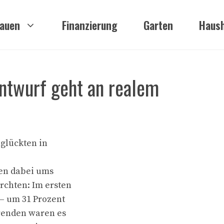
auen
Finanzierung
Garten
Haush
ntwurf geht an realem
nglückten in
men dabei ums
rchten: Im ersten
 – um 31 Prozent
hrenden waren es