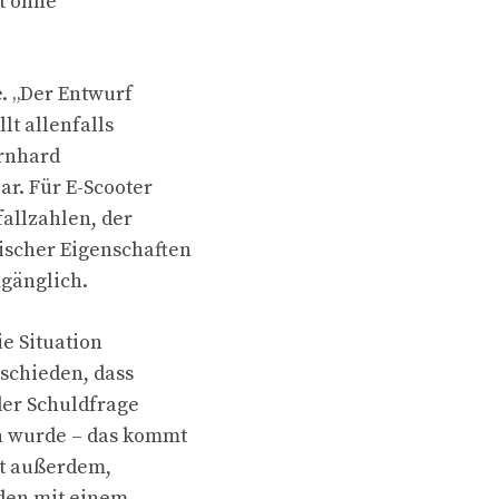
t ohne
. „Der Entwurf
lt allenfalls
ernhard
ar. Für E-Scooter
fallzahlen, der
ischer Eigenschaften
gänglich.
ie Situation
tschieden, dass
er Schuldfrage
n wurde – das kommt
gt außerdem,
nden mit einem