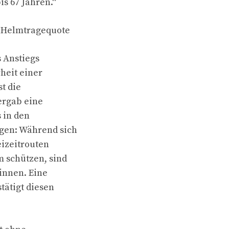
is 67 Jahren.“
i Helmtragequote
s Anstiegs
heit einer
st die
ergab eine
 in den
ngen: Während sich
eizeitrouten
m schützen, sind
innen. Eine
stätigt diesen