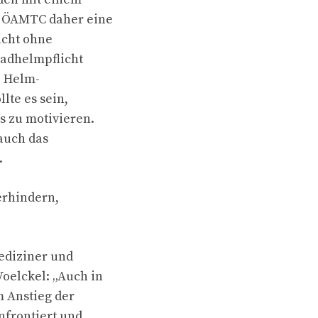
er ÖAMTC daher eine
icht ohne
Radhelmpflicht
e Helm-
lte es sein,
s zu motivieren.
 auch das
.
erhindern,
mediziner und
oelckel: „Auch in
m Anstieg der
nfrontiert und