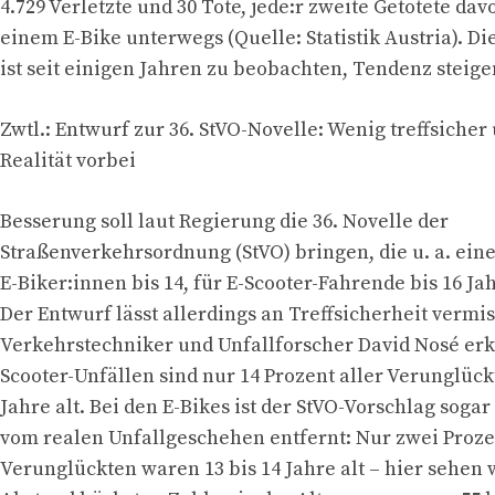
4.729 Verletzte und 30 Tote, jede:r zweite Getötete da
einem E-Bike unterwegs (Quelle: Statistik Austria). D
ist seit einigen Jahren zu beobachten, Tendenz steige
Zwtl.: Entwurf zur 36. StVO-Novelle: Wenig treffsicher
Realität vorbei
Besserung soll laut Regierung die 36. Novelle der
Straßenverkehrsordnung (StVO) bringen, die u. a. eine
E-Biker:innen bis 14, für E-Scooter-Fahrende bis 16 Jah
Der Entwurf lässt allerdings an Treffsicherheit verm
Verkehrstechniker und Unfallforscher David Nosé erkl
Scooter-Unfällen sind nur 14 Prozent aller Verunglückt
Jahre alt. Bei den E-Bikes ist der StVO-Vorschlag soga
vom realen Unfallgeschehen entfernt: Nur zwei Proze
Verunglückten waren 13 bis 14 Jahre alt – hier sehen 