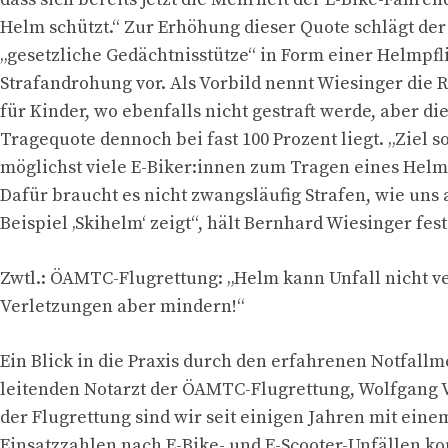
Helm schützt.“ Zur Erhöhung dieser Quote schlägt d
„gesetzliche Gedächtnisstütze“ in Form einer Helmpfl
Strafandrohung vor. Als Vorbild nennt Wiesinger die 
für Kinder, wo ebenfalls nicht gestraft werde, aber di
Tragequote dennoch bei fast 100 Prozent liegt. „Ziel sol
möglichst viele E-Biker:innen zum Tragen eines Helm
Dafür braucht es nicht zwangsläufig Strafen, wie uns
Beispiel ‚Skihelm‘ zeigt“, hält Bernhard Wiesinger fest
Zwtl.: ÖAMTC-Flugrettung: „Helm kann Unfall nicht v
Verletzungen aber mindern!“
Ein Blick in die Praxis durch den erfahrenen Notfall
leitenden Notarzt der ÖAMTC-Flugrettung, Wolfgang V
der Flugrettung sind wir seit einigen Jahren mit eine
Einsatzzahlen nach E-Bike- und E-Scooter-Unfällen ko