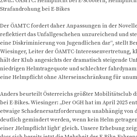
Zwtl.: ÖAMTC: Helmpflicht bei E-Scootern, Helmpflich
Strafandrohung bei E-Bikes
Der ÖAMTC fordert daher Anpassungen in der Novelle
reflektiert das Unfallgeschehen unzureichend und stel
eine Diskriminierung von Jugendlichen dar“, stellt B
Wiesinger, Leiter der ÖAMTC-Interessenvertretung, kl
hält der Klub angesichts der dramatisch steigende Un
niedrigen Helmtragequote und schlechter fahrdynam
eine Helmpflicht ohne Alterseinschränkung für unum
Anders beurteilt Österreichs größter Mobilitätsclub d
bei E-Bikes. Wiesinger: „Der OGH hat im April 2025 en
etwaige Schadenersatzforderungen unabhängig von d
deutlich gemindert werden, wenn kein Helm getrage
einer ‚Helmpflicht light‘ gleich. Unsere Erhebung zei
dass sich bereits jetzt die Mehrheit der E-Bike-Fahre