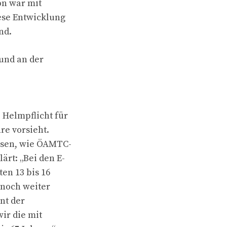
von war mit
iese Entwicklung
nd.
 und an der
 Helmpflicht für
re vorsieht.
issen, wie ÖAMTC-
ärt: „Bei den E-
en 13 bis 16
r noch weiter
nt der
wir die mit