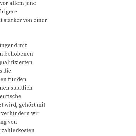
 vor allem jene
drigere
 stärker von einer
wingend mit
ten behobenen
ualifizierten
s die
zen für den
nen staatlich
peutische
t wird, gehört mit
g verhindern wir
ung von
rzahlerkosten