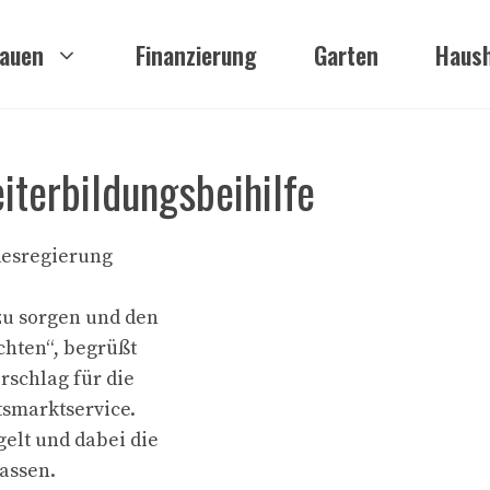
auen
Finanzierung
Garten
Haush
terbildungsbeihilfe
ndesregierung
zu sorgen und den
chten“, begrüßt
rschlag für die
tsmarktservice.
elt und dabei die
assen.