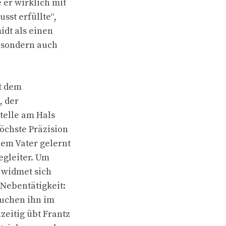
 er wirklich mit
sst erfüllte“,
idt als einen
 sondern auch
t dem
, der
Stelle am Hals
öchste Präzision
nem Vater gelernt
egleiter. Um
 widmet sich
Nebentätigkeit:
suchen ihn im
zeitig übt Frantz