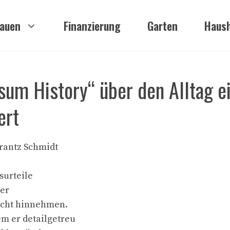
auen
Finanzierung
Garten
Haush
sum History“ über den Alltag e
ert
Frantz Schmidt
surteile
der
nicht hinnehmen.
em er detailgetreu