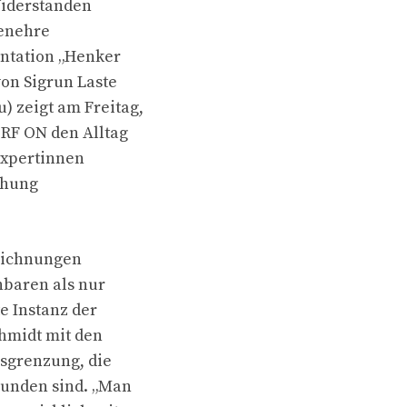
 Widerständen
ienehre
ntation „Henker
von Sigrun Laste
 zeigt am Freitag,
ORF ON den Alltag
Expertinnen
chung
zeichnungen
nbaren als nur
e Instanz der
chmidt mit den
usgrenzung, die
unden sind. „Man