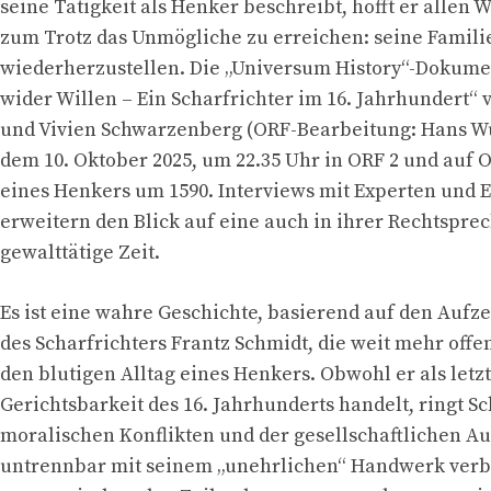
seine Tätigkeit als Henker beschreibt, hofft er allen
zum Trotz das Unmögliche zu erreichen: seine Famil
wiederherzustellen. Die „Universum History“-Dokume
wider Willen – Ein Scharfrichter im 16. Jahrhundert“ 
und Vivien Schwarzenberg (ORF-Bearbeitung: Hans Wu)
dem 10. Oktober 2025, um 22.35 Uhr in ORF 2 und auf 
eines Henkers um 1590. Interviews mit Experten und 
erweitern den Blick auf eine auch in ihrer Rechtspre
gewalttätige Zeit.
Es ist eine wahre Geschichte, basierend auf den Auf
des Scharfrichters Frantz Schmidt, die weit mehr offe
den blutigen Alltag eines Henkers. Obwohl er als letzt
Gerichtsbarkeit des 16. Jahrhunderts handelt, ringt S
moralischen Konflikten und der gesellschaftlichen A
untrennbar mit seinem „unehrlichen“ Handwerk verb