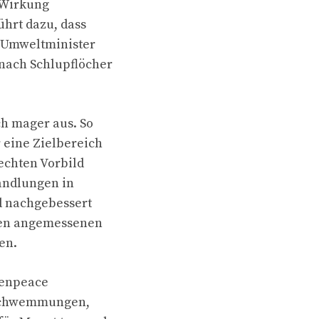
r Wirkung
ührt dazu, dass
 Umweltminister
nach Schlupflöcher
ch mager aus. So
 eine Zielbereich
lechten Vorbild
handlungen in
nd nachgebessert
inen angemessenen
en.
eenpeace
rschwemmungen,