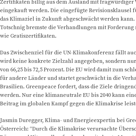
Zertifikaten billig aus dem Ausland mit fragwürdige
eingekauft werden. Die eingefügte Revisionsklausel f
das Klimaziel in Zukunft abgeschwächt werden kann.
Totschnig bremste die Verhandlungen mit Forderung 
wie Gratiszertifikaten.
Das Zwischenziel für die UN-Klimakonferenz fällt au
wird keine konkrete Zielzahl angegeben, sondern nur
von 66,25 bis 72,5 Prozent. Die EU wird damit zum sch
für andere Länder und startet geschwächt in die Ver
Brasilien. Greenpeace fordert, dass die Ziele dringe
werden. Nur eine klimaneutrale EU bis 2040 kann e
Beitrag im globalen Kampf gegen die Klimakrise leist
Jasmin Duregger, Klima- und Energieexpertin bei Gr
Österreich: “Durch die Klimakrise verursachte Übe