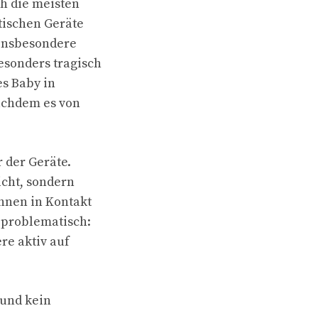
h die meisten
tischen Geräte
 insbesondere
esonders tragisch
es Baby in
nachdem es von
 der Geräte.
icht, sondern
ihnen in Kontakt
 problematisch:
ere aktiv auf
 und kein