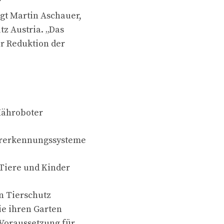
r
gt Martin Aschauer,
z Austria. „Das
r Reduktion der
 Mähroboter
ererkennungssysteme
 Tiere und Kinder
n Tierschutz
ie ihren Garten
 Voraussetzung für