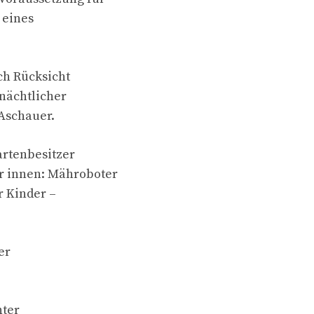
 eines
ch Rücksicht
 nächtlicher
 Aschauer.
artenbesitzer
r innen: Mähroboter
r Kinder –
er
nter