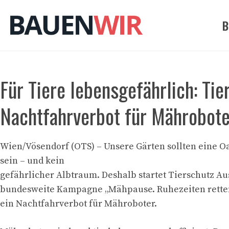
Zum
Inhalt
B
springen
Für Tiere lebensgefährlich: Tie
Nachtfahrverbot für Mährobote
Wien/Vösendorf (OTS) – Unsere Gärten sollten eine Oa
sein – und kein
gefährlicher Albtraum. Deshalb startet Tierschutz Aus
bundesweite Kampagne „Mähpause. Ruhezeiten retten
ein Nachtfahrverbot für Mähroboter.