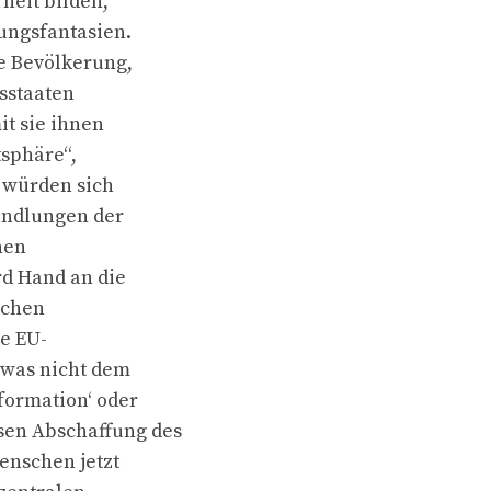
heit bilden,
ungsfantasien.
e Bevölkerung,
tsstaaten
it sie ihnen
tsphäre“,
e würden sich
wandlungen der
nen
rd Hand an die
schen
e EU-
, was nicht dem
formation‘ oder
sen Abschaffung des
enschen jetzt