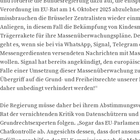
und forderte die Bundesregierung dazu auf, die ents
Verordnung im EU-Rat am 14. Oktober 2025 abzulehnen
missbrauchen die Brüsseler Zentralisten wieder einm
Anliegen, in diesem Fall die Bekämpfung von Kindesm
Trägerrakete für ihre Massenüberwachungspläne. De
geht es, wenn sie bei via WhatsApp, Signal, Telegram
Messengerdiensten versendeten Nachrichten mit Mas
wollen. Signal hat bereits angekündigt, den europäis
Falle einer Umsetzung dieser Massenüberwachung zu 
Übergriff auf die Grund- und Freiheitsrechte unsere
daher unbedingt verhindert werden!“
Die Regierung müsse daher bei ihrem Abstimmungsve
Rat der vernichtenden Kritik von Datenschützern und
Grundrechtsexperten folgen. „Sogar das EU-Parlament
Chatkontrolle ab. Angesichts dessen, dass dort ansons