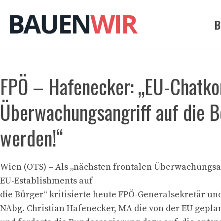
Zum
Inhalt
B
springen
FPÖ – Hafenecker: „EU-Chatkont
Überwachungsangriff auf die B
werden!“
Wien (OTS) – Als „nächsten frontalen Überwachungsan
EU-Establishments auf
die Bürger“ kritisierte heute FPÖ-Generalsekretär u
NAbg. Christian Hafenecker, MA die von der EU gepla