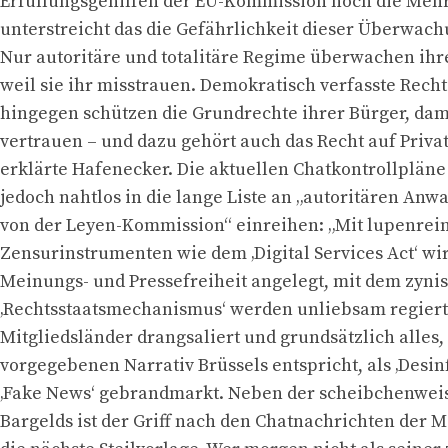
Erfüllungsgehilfen der EU-Kommission noch die Mehr
unterstreicht das die Gefährlichkeit dieser Überwach
Nur autoritäre und totalitäre Regime überwachen ihr
weil sie ihr misstrauen. Demokratisch verfasste Rech
hingegen schützen die Grundrechte ihrer Bürger, dam
vertrauen – und dazu gehört auch das Recht auf Priva
erklärte Hafenecker. Die aktuellen Chatkontrollplän
jedoch nahtlos in die lange Liste an „autoritären An
von der Leyen-Kommission“ einreihen: „Mit lupenrei
Zensurinstrumenten wie dem ‚Digital Services Act‘ wi
Meinungs- und Pressefreiheit angelegt, mit dem zyni
‚Rechtsstaatsmechanismus‘ werden unliebsam regiert
Mitgliedsländer drangsaliert und grundsätzlich alles
vorgegebenen Narrativ Brüssels entspricht, als ‚Desin
‚Fake News‘ gebrandmarkt. Neben der scheibchenwei
Bargelds ist der Griff nach den Chatnachrichten der M