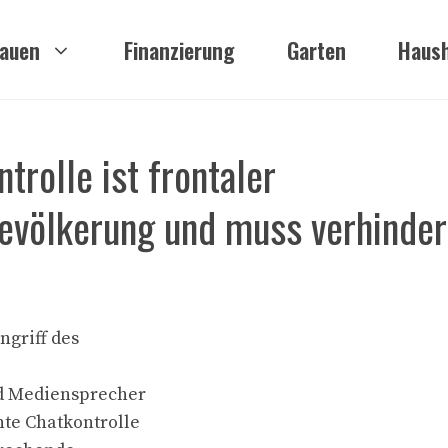
auen
Finanzierung
Garten
Haush
rolle ist frontaler
evölkerung und muss verhinder
griff des
nd Mediensprecher
nte Chatkontrolle