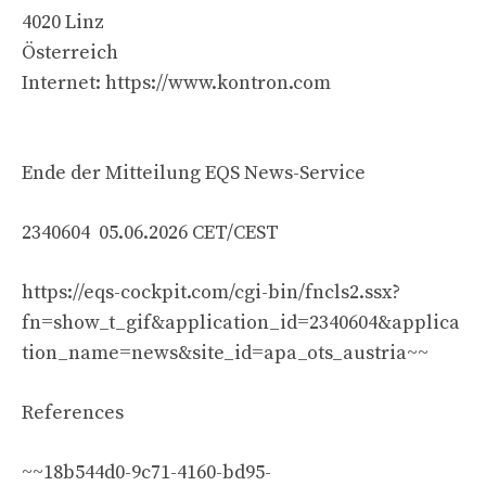
4020 Linz
Österreich
Internet: https://www.kontron.com
Ende der Mitteilung EQS News-Service
2340604 05.06.2026 CET/CEST
https://eqs-cockpit.com/cgi-bin/fncls2.ssx?
fn=show_t_gif&application_id=2340604&applica
tion_name=news&site_id=apa_ots_austria~~
References
~~18b544d0-9c71-4160-bd95-