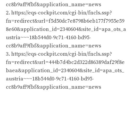
cc8b9aff9fbf&application_name=news
2. https://eqs-cockpit.com/cgi-bin/fncls.ssp?
fn=redirect&url=f5d50dc7e8798b6eb177f7955e59
8e60&application_id=2340604&site_id=apa_ots_a
ustria~~~18b544d0-9c71-4160-bd95-
cc8b9aff9fbf&application_name=news
3. https://eqs-cockpit.com/cgi-bin/fncls.ssp?
fn=redirect&url=444b7d4bc2d322d86389daf29f8e
baea&application_id=2340604&site_id=apa_ots_
austria~~~18b544d0-9c71-4160-bd95-
cc8b9aff9fbf&application_name=news