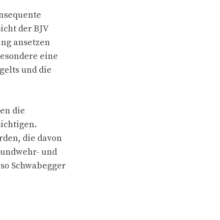
konsequente
icht der BJV
ung ansetzen
besondere eine
gelts und die
en die
ichtigen.
rden, die davon
Grundwehr- und
, so Schwabegger