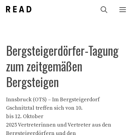
Zum
Me
Inhalt
springen
Bergsteigerdörfer-Tagung
zum zeitgemäßen
Bergsteigen
Innsbruck (OTS) – Im Bergsteigerdorf
Gschnitztal treffen sich von 10.
bis 12. Oktober
2025 Vertreterinnen und Vertreter aus den
Bergsteigerdörfern und den