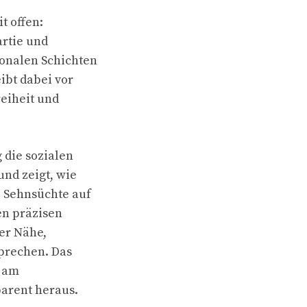
t offen:
artie und
onalen Schichten
ibt dabei vor
eiheit und
 die sozialen
und zeigt, wie
e Sehnsüchte auf
en präzisen
ber Nähe,
sprechen. Das
i am
parent heraus.