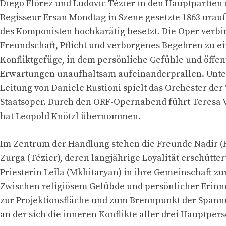
Diego Flórez und Ludovic Tézier in den Hauptpartien i
Regisseur Ersan Mondtag in Szene gesetzte 1863 urau
des Komponisten hochkarätig besetzt. Die Oper verb
Freundschaft, Pflicht und verborgenes Begehren zu e
Konfliktgefüge, in dem persönliche Gefühle und öffen
Erwartungen unaufhaltsam aufeinanderprallen. Unte
Leitung von Daniele Rustioni spielt das Orchester der
Staatsoper. Durch den ORF-Opernabend führt Teresa Vo
hat Leopold Knötzl übernommen.
Im Zentrum der Handlung stehen die Freunde Nadir (
Zurga (Tézier), deren langjährige Loyalität erschüttert
Priesterin Leïla (Mkhitaryan) in ihre Gemeinschaft zu
Zwischen religiösem Gelübde und persönlicher Erinn
zur Projektionsfläche und zum Brennpunkt der Spannu
an der sich die inneren Konflikte aller drei Hauptpe