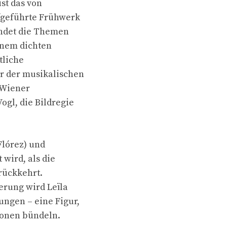
st das von
fgeführte Frühwerk
indet die Themen
inem dichten
tliche
r der musikalischen
 Wiener
gl, die Bildregie
Flórez) und
 wird, als die
rückkehrt.
erung wird Leïla
ngen – eine Figur,
rsonen bündeln.