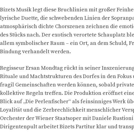
Bizets Musik legt diese Bruchlinien mit großer Feinhei
lyrische Duette, die schwebenden Linien der Sopranp
atmosphärisch dichte Chorszenen zeichnen die emoti
des Stücks nach. Der exotisch verortete Schauplatz ble
allem symbolischer Raum – ein Ort, an dem Schuld, Fr
Bindung verhandelt werden.
Regisseur Ersan Mondtag rückt in seiner Inszenierung
Rituale und Machtstrukturen des Dorfes in den Fokus 
fragil Gemeinschaften werden können, sobald privat
kollektive Regeln treffen. Die Produktion eröffnet ein
Blick auf „Die Perlenfischer“ als feinsinniges Werk ü
Loyalität und die Zerbrechlichkeit menschlicher Ver
Orchester der Wiener Staatsoper mit Daniele Rustion
Dirigentenpult arbeitet Bizets Partitur klar und trans