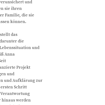
 verunsichert und
en sie ihren
 Familie, die sie
assen können.
stellt das
darunter die
Lebenssituation und
eiß Anna
Seit
anzierte Projekt
gen und
n und Aufklärung zur
ersten Schritt
r Verantwortung
er hinaus werden