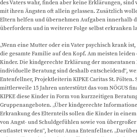
des Vaters wahr, finden aber keine Erklärungen, sind
mit ihren Ängsten oft allein gelassen. Zusätzlich woll
Eltern helfen und übernehmen Aufgaben innerhalb der
überfordern und in weiterer Folge selbst erkranken l
„Wenn eine Mutter oder ein Vater psychisch krank ist, 
die gesamte Familie auf den Kopf. Am meisten leiden 
Kinder. Die kindgerechte Erklärung der momentanen 
individuelle Beratung sind deshalb entscheidend“, w
Entenfellner, Projektleiterin KIPKE Caritas St. Pölten. 
mittlerweile 15 Jahren unterstützt das vom NÖGUS fin
KIPKE diese Kinder in Form von kurzzeitigen Beratun
Gruppenangeboten. „Über kindgerechte Informatione
Erkrankung des Elternteils sollen die Kinder in einem 
von Angst- und Schuldgefühlen sowie von übergroße
entlastet werden“, betont Anna Entenfellner. „Darüb