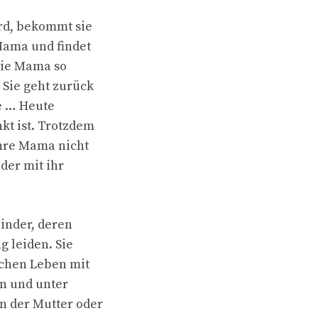
rd, bekommt sie
Mama und findet
die Mama so
 Sie geht zurück
le … Heute
kt ist. Trotzdem
ihre Mama nicht
der mit ihr
Kinder, deren
g leiden. Sie
ichen Leben mit
en und unter
n der Mutter oder