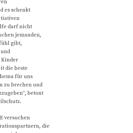
hren
nd es schenkt
tiativen
fe darf nicht
rauchen jemanden,
fühl gibt,
n und
e Kinder
it die beste
Thema für uns
en zu brechen und
kzugeben“, betont
ilschutz.
KE versuchen
ationspartnern, die