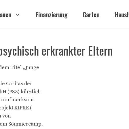
auen
Finanzierung
Garten
Haush
psychisch erkrankter Eltern
dem Titel „Junge
e Caritas der
bH (PSZ) kürzlich
ern aufmerksam
rojekt KIPKE (
m von
inem Sommercamp.