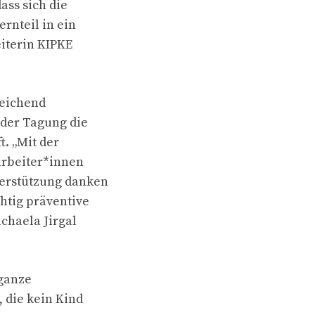
ass sich die
ernteil in ein
eiterin KIPKE
reichend
der Tagung die
t. „Mit der
arbeiter*innen
terstützung danken
htig präventive
ichaela Jirgal
 ganze
, die kein Kind