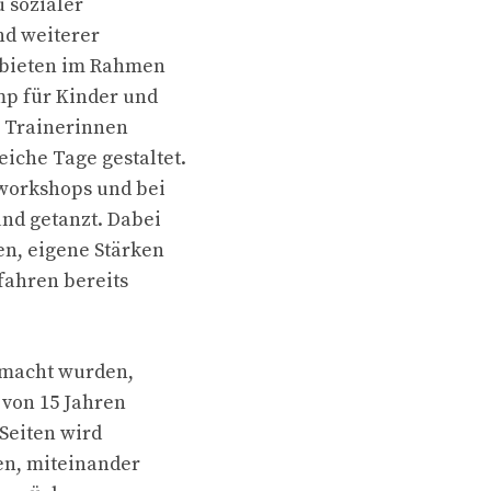
 sozialer
nd weiterer
 bieten im Rahmen
mp für Kinder und
n Trainerinnen
che Tage gestaltet.
workshops und bei
nd getanzt. Dabei
en, eigene Stärken
fahren bereits
emacht wurden,
 von 15 Jahren
 Seiten wird
en, miteinander