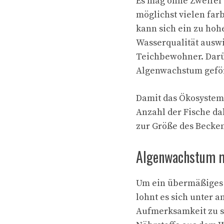
Es mag ohne Zweifel 
möglichst vielen far
kann sich ein zu hohe
Wasserqualität auswi
Teichbewohner. Darüb
Algenwachstum geför
Damit das Ökosystem 
Anzahl der Fische d
zur Größe des Becken
Algenwachstum m
Um ein übermäßiges 
lohnt es sich unter 
Aufmerksamkeit zu 